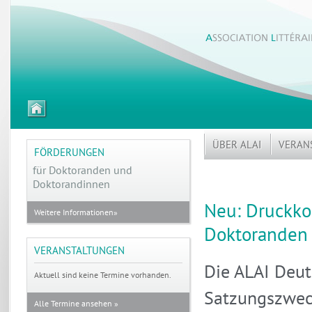
zur
Startseite
ÜBER ALAI
VERAN
FÖRDERUNGEN
für Doktoranden
und
Doktorandinnen
Neu: Druckko
Weitere Informationen»
Doktoranden
VERANSTALTUNGEN
Die ALAI Deut
Aktuell sind keine Termine vorhanden.
Satzungszwec
Alle Termine ansehen »